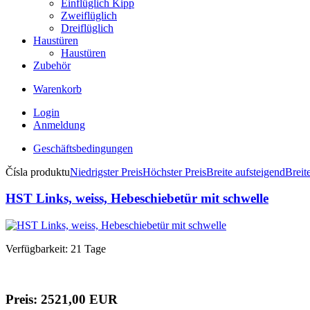
Einflüglich Kipp
Zweiflüglich
Dreiflüglich
Haustüren
Haustüren
Zubehör
Warenkorb
Login
Anmeldung
Geschäftsbedingungen
Čísla produktu
Niedrigster Preis
Höchster Preis
Breite aufsteigend
Breit
HST Links, weiss, Hebeschiebetür mit schwelle
Verfügbarkeit: 21 Tage
Preis: 2
521,00 EUR